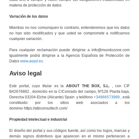
materia de protección de datos
Variación de los datos
Mientras no nos comuniquen lo contrario, entenderemos que los datos
no han sido modificados y que usted se compromete a notificarnos
cualquier variación.
Para cualquier reclamación puede dirigirse a info@mundozone.com
Igualmente podrá dirigirse a la Agencia Española de Protección de
Datos
www.aepd.es
.
Aviso legal
Este portal, cuyo titular es la
ABOUT THE BOX, S.L.
, con CIF
B42676882
, domicilio en la C/Conrado del campo, Nº126 Planta baja,
Derecha 03204-Elche (Alicante) Spain y teléfono
+34966573989
, está
constituido por los sitios web asociados a los
dominio https://atbconsultech.com/
Propiedad intelectual e industrial
El diseño del portal y sus códigos fuente, así como los logos, marcas y
demás signos distintivos que aparecen en el mismo pertenecen a