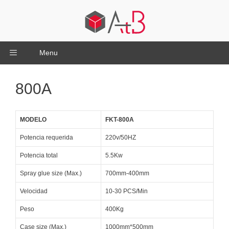
Menu
800A
MODELO
FKT-800A
Potencia requerida
220v/50HZ
Potencia total
5.5Kw
Spray glue size (Max.)
700mm-400mm
Velocidad
10-30 PCS/Min
Peso
400Kg
Case size (Max.)
1000mm*500mm