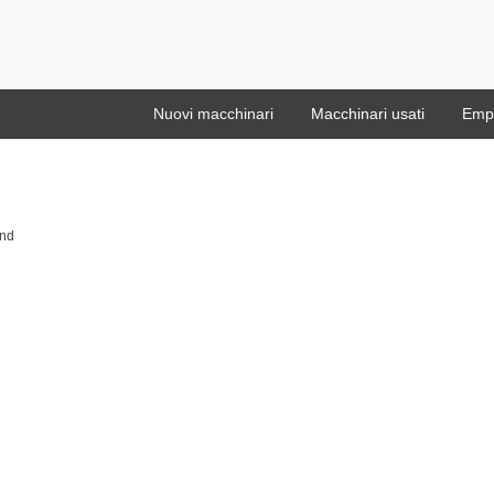
Nuovi macchinari
Macchinari usati
Emp
und