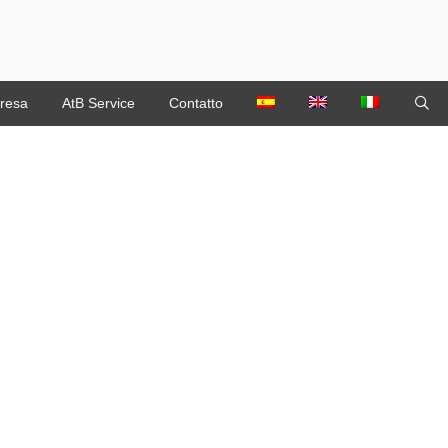
resa
AtB Service
Contatto